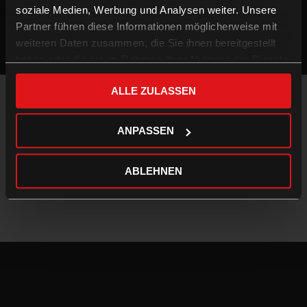
soziale Medien, Werbung und Analysen weiter. Unsere
Partner führen diese Informationen möglicherweise mit
weiteren Daten zusammen, die Sie ihnen bereitgestellt
haben oder die sie im Rahmen Ihrer Nutzung der Dienste
gesammelt haben.
ALLE ZULASSEN
Impressum & Datenschutz
AGB
ANPASSEN
Kontakt
FAQ
ABLEHNEN