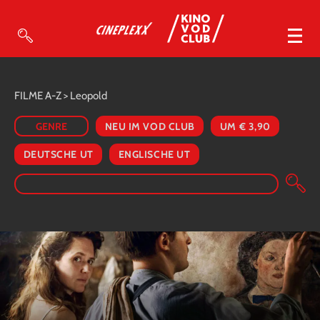
VOD Filme A-Z
FILME A-Z
> Leopold
VOD Empfehlungen
GENRE
NEU IM VOD CLUB
UM € 3,90
So geht’s
DEUTSCHE UT
ENGLISCHE UT
Filmpakete
Gutscheine
Account
Warenkorb
Suche