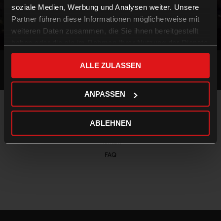
soziale Medien, Werbung und Analysen weiter. Unsere
Partner führen diese Informationen möglicherweise mit
weiteren Daten zusammen, die Sie ihnen bereitgestellt
zero crossing + Heldenplatz, 19. Februar 2000
haben oder die sie im Rahmen Ihrer Nutzung der Dienste
gesammelt haben.
ALLE ZULASSEN
ANPASSEN
Impressum & Datenschutz
ABLEHNEN
AGB
Kontakt
FAQ