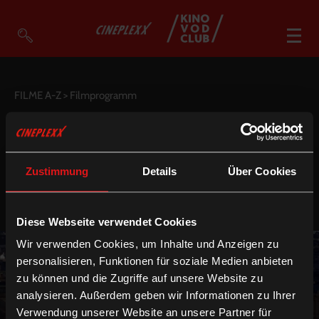
VOD Filme A-Z
FILME A-Z
> Filmprogramm
VOD Empfehlungen
GENRE
NEU IM VOD CLUB
UM € 3,90
So geht’s
DEUTSCHE UT
ENGLISCHE UT
Zustimmung
Details
Über Cookies
Filmpakete
Gutscheine
Account
Diese Webseite verwendet Cookies
Warenkorb
Wir verwenden Cookies, um Inhalte und Anzeigen zu
Suche
personalisieren, Funktionen für soziale Medien anbieten
zu können und die Zugriffe auf unsere Website zu
analysieren. Außerdem geben wir Informationen zu Ihrer
Verwendung unserer Website an unsere Partner für