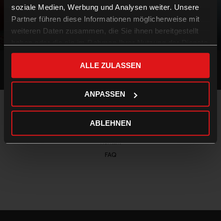
soziale Medien, Werbung und Analysen weiter. Unsere
Partner führen diese Informationen möglicherweise mit
weiteren Daten zusammen, die Sie ihnen bereitgestellt
Wise Women
haben oder die sie im Rahmen Ihrer Nutzung der Dienste
gesammelt haben.
ALLE ZULASSEN
ANPASSEN
Impressum & Datenschutz
ABLEHNEN
AGB
Kontakt
FAQ