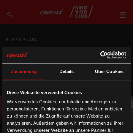
VOD Filme A-Z
FILME A-Z
> AEA
VOD Empfehlungen
GENRE
NEU IM VOD CLUB
UM € 3,90
So geht’s
DEUTSCHE UT
ENGLISCHE UT
Zustimmung
Details
Über Cookies
Filmpakete
Gutscheine
Account
Diese Webseite verwendet Cookies
Warenkorb
Wir verwenden Cookies, um Inhalte und Anzeigen zu
Suche
personalisieren, Funktionen für soziale Medien anbieten
zu können und die Zugriffe auf unsere Website zu
analysieren. Außerdem geben wir Informationen zu Ihrer
Verwendung unserer Website an unsere Partner für