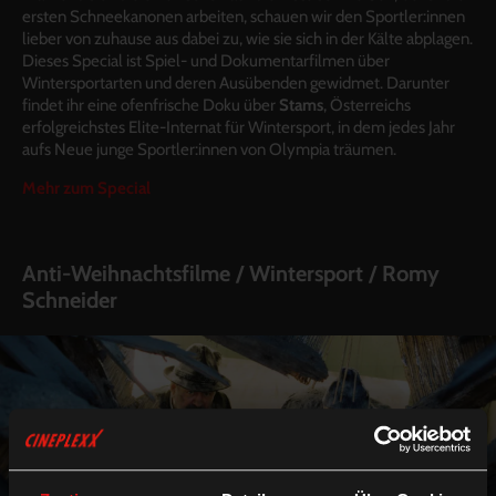
ersten Schneekanonen arbeiten, schauen wir den Sportler:innen
lieber von zuhause aus dabei zu, wie sie sich in der Kälte abplagen.
Dieses Special ist Spiel- und Dokumentarfilmen über
Wintersportarten und deren Ausübenden gewidmet. Darunter
findet ihr eine ofenfrische Doku über
Stams
, Österreichs
erfolgreichstes Elite-Internat für Wintersport, in dem jedes Jahr
aufs Neue junge Sportler:innen von Olympia träumen.
Mehr zum Special
Anti-Weihnachtsfilme / Wintersport / Romy
Schneider