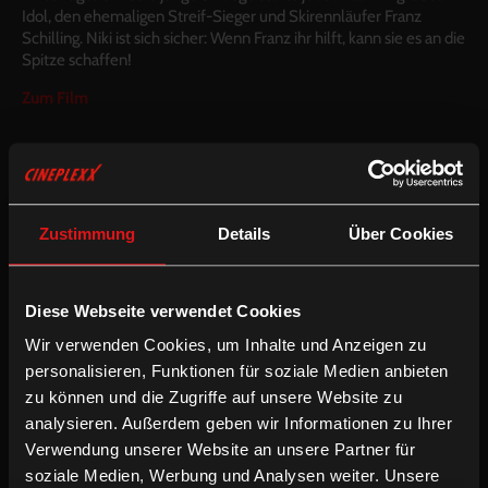
Idol, den ehemaligen Streif-Sieger und Skirennläufer Franz
Schilling. Niki ist sich sicher: Wenn Franz ihr hilft, kann sie es an die
Spitze schaffen!
Zum Film
Der Arlberg – Die Wiege des
alpinen Skilaufs
Zustimmung
Details
Über Cookies
R: Heinz Leger, Dokumentation, AT 2017
Diese Webseite verwendet Cookies
Wir verwenden Cookies, um Inhalte und Anzeigen zu
personalisieren, Funktionen für soziale Medien anbieten
zu können und die Zugriffe auf unsere Website zu
analysieren. Außerdem geben wir Informationen zu Ihrer
Verwendung unserer Website an unsere Partner für
soziale Medien, Werbung und Analysen weiter. Unsere