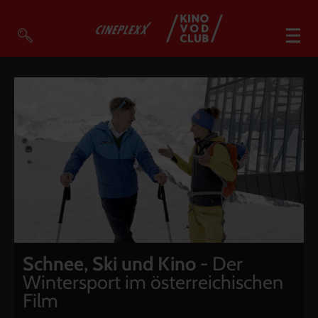
VOD Filme A-Z
VOD Empfehlungen
So geht’s
Filmpakete
Gutscheine
Account
Warenkorb
Suche
Schnee, Ski und Kino
- Der
Wintersport im österreichischen
Film