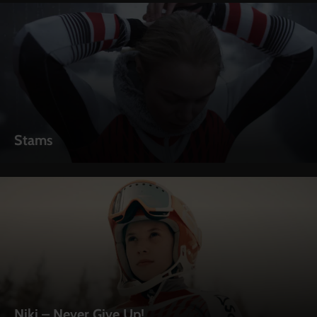
Stams
Niki – Never Give Up!