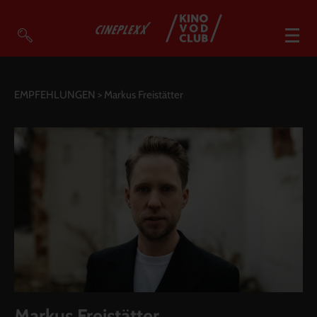
VOD Filme A-Z
EMPFEHLUNGEN
> Markus Freistätter
VOD Empfehlungen
So geht’s
Filmpakete
Gutscheine
Account
Warenkorb
Suche
Markus Freistätter