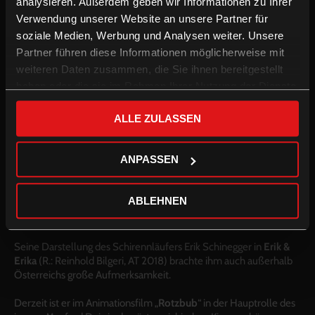
analysieren. Außerdem geben wir Informationen zu Ihrer
Verwendung unserer Website an unsere Partner für
soziale Medien, Werbung und Analysen weiter. Unsere
Partner führen diese Informationen möglicherweise mit
weiteren Daten zusammen, die Sie ihnen bereitgestellt
haben oder die sie im Rahmen Ihrer Nutzung der Dienste
gesammelt haben.
ALLE ZULASSEN
ANPASSEN
Markus Freistätter, geboren in Wien, ist österreichischer
ABLEHNEN
Schauspieler und bekannt für
Erik & Erika
,
Die letzte Party
deines Lebens
&
Rotzbub
.
Seine Darstellung des Schirennläufers Erik Schinegger in
Erik &
Erika
(R.: Reinhold Bilgeri, AT 2018) brachte ihm auch außerhalb
Österreichs große Aufmerksamkeit.
Derzeit ist er im Animationsfilm „
Rotzbub
“ in der Hauptrolle des