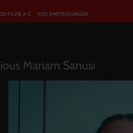
OD FILME A-Z
VOD EMPFEHLUNGEN
VOD Filme A-Z
VOD Empfehlungen
ious Mariam Sanusi
So geht’s
Filmpakete
Gutscheine
Account
Warenkorb
Suche