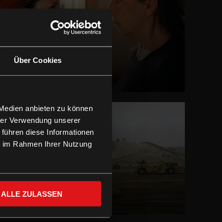
Über Cookies
Chucks
LEIHEN
 Medien anbieten zu können
hrer Verwendung unserer
 führen diese Informationen
ie im Rahmen Ihrer Nutzung
ALLE ZULASSEN
Erde
LEIHEN