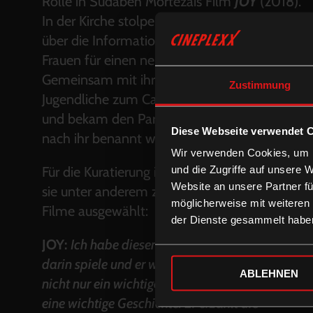
Rolle in Sudabeh Mortezais Film
JOY
(2018).
In der Kirche stolperte die damals 18 Jährige
über die Information, dass nigerianische
Frauen für einen neuen Film gesucht werden.
Gemeinsam mit ihrer Mutter kam die
Zustimmung
Jugendliche zum Casting, konnte überzeugen
und bekam den Part der Precious, welcher
Diese Webseite verwendet 
nach ihr benannt wurde.
Wir verwenden Cookies, um I
Für die Kuratierung im KINO VOD CLUB hat
und die Zugriffe auf unsere 
Website an unsere Partner fü
sie unter anderem zwei ganz besondere
möglicherweise mit weiteren
Filme ausgewählt:
der Dienste gesammelt habe
JOY:
Ich habe diesen Film gewählt, weil ich
darin spiele und er wirklich wichtig ist. Dies ist
ABLEHNEN
nicht nur ein wichtiges Thema, sondern auch
eine wichtige Geschichte. Er erzählt die