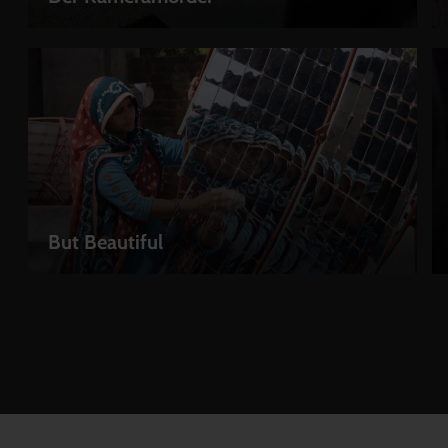
LEIHEN
But Beautiful
LEIHEN