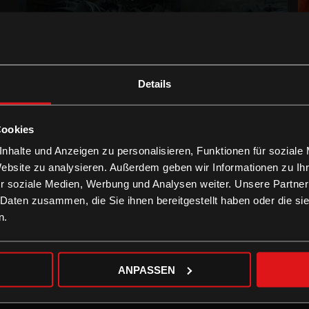
Details
Bewegungen eines nahen Bergs
LEIHEN
Cookies
nhalte und Anzeigen zu personalisieren, Funktionen für soziale
Website zu analysieren. Außerdem geben wir Informationen zu I
r soziale Medien, Werbung und Analysen weiter. Unsere Partner
 Daten zusammen, die Sie ihnen bereitgestellt haben oder die s
n.
ANPASSEN
Das finstere Tal
LEIHEN