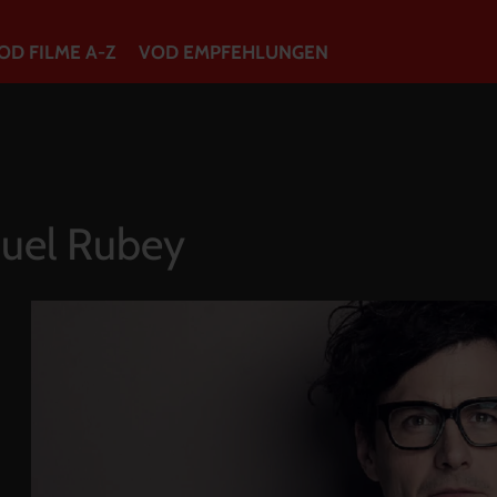
OD FILME A-Z
VOD EMPFEHLUNGEN
VOD Filme A-Z
VOD Empfehlungen
uel Rubey
So geht’s
Filmpakete
Gutscheine
Account
Warenkorb
Suche