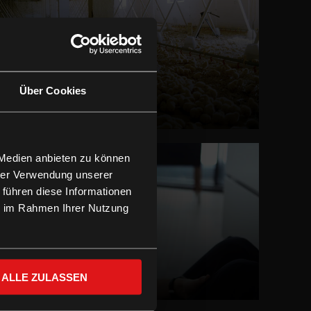
Über Cookies
We feed the world
LEIHEN
 Medien anbieten zu können
hrer Verwendung unserer
 führen diese Informationen
ie im Rahmen Ihrer Nutzung
Gruber geht
ALLE ZULASSEN
LEIHEN