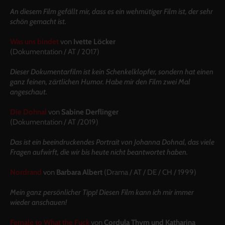
An diesem Film gefällt mir, dass es ein wehmütiger Film ist, der sehr
schön gemacht ist.
Was uns bindet
von
Ivette Löcker
(
Dokumentation
/ AT /
2017
)
Dieser Dokumentarfilm ist kein Schenkelklopfer, sondern hat einen
ganz feinen, zärtlichen Humor. Habe mir den Film zwei Mal
angeschaut.
Die Dohnal
von
Sabine Derflinger
(
Dokumentation
/
AT /
2019
)
Das ist ein beeindruckendes Portrait von Johanna Dohnal, das viele
Fragen aufwirft, die wir bis heute nicht beantwortet haben.
Nordrand
von
Barbara Albert
(
Drama
/
AT / DE / CH /
1999
)
Mein ganz persönlicher Tipp! Diesen Film kann ich mir immer
wieder anschauen!
Female to What the Fuck
von
Cordula Thym und Katharina