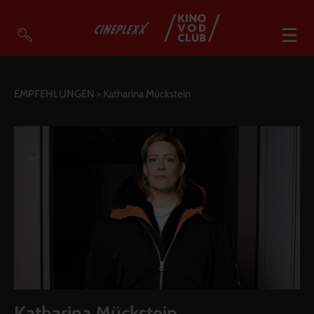
VOD Filme A-Z
EMPFEHLUNGEN
> Katharina Mückstein
VOD Empfehlungen
So geht’s
Filmpakete
Gutscheine
Account
Warenkorb
Suche
Katharina Mückstein