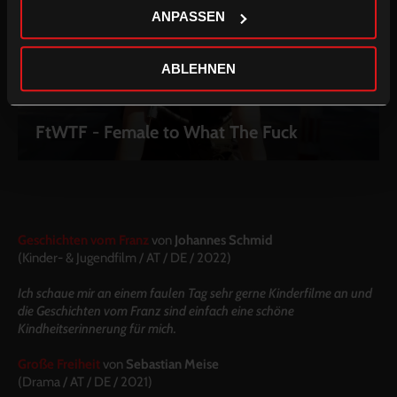
ANPASSEN
ABLEHNEN
FtWTF - Female to What The Fuck
Geschichten vom Franz
von
Johannes Schmid
(
Kinder- & Jugendfilm
/
AT / DE /
2022)
Ich schaue mir an einem faulen Tag sehr gerne Kinderfilme an und
die Geschichten vom Franz sind einfach eine schöne
Kindheitserinnerung für mich.
Große Freiheit
von
Sebastian Meise
(Drama / AT / DE / 2021)