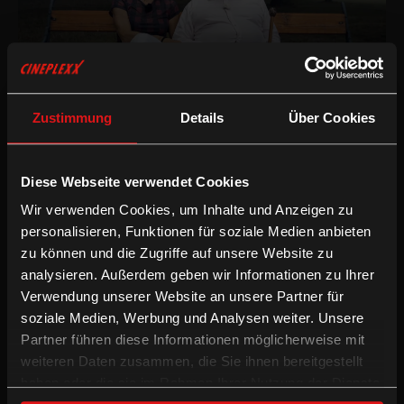
Mein Vater, der Fürst
Zustimmung
Details
Über Cookies
Diese Webseite verwendet Cookies
Sie ist Regisseurin, Autorin und Filmemacherin, die Tochter der
Wir verwenden Cookies, um Inhalte und Anzeigen zu
Journalistin Anneliese Rohrer und Austro-New Yorkerin. Vor allem
personalisieren, Funktionen für soziale Medien anbieten
ist sie aber eins: sehr erfolgreich! Nach einer Vielzahl an
zu können und die Zugriffe auf unsere Website zu
prämierten Dokumentar- und Kurzfilmen war es nun Zeit für
analysieren. Außerdem geben wir Informationen zu Ihrer
einen Spielfilm. Mit
WHAT A FEELING
schafft Kat Platz im
Viereckigen für Frauen 50+ und erzählt einfühlsam die
Verwendung unserer Website an unsere Partner für
Geschichte von Marie Theres, die nach einer plötzlichen
soziale Medien, Werbung und Analysen weiter. Unsere
Scheidung andere Seiten des Lebens erkundet und sich noch
Partner führen diese Informationen möglicherweise mit
einmal ganz neu entdeckt. Ein wahrer Lichtblick im Film im
weiteren Daten zusammen, die Sie ihnen bereitgestellt
Hinblick auf Frauen, Homosexualität und deren Repräsentation.
haben oder die sie im Rahmen Ihrer Nutzung der Dienste
Was gefällt Dir bei Filmen besonders?