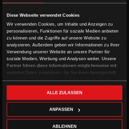
Diese Webseite verwendet Cookies
Wir verwenden Cookies, um Inhalte und Anzeigen zu
Alphabet
personalisieren, Funktionen für soziale Medien anbieten
zu können und die Zugriffe auf unsere Website zu
analysieren. Außerdem geben wir Informationen zu Ihrer
Verwendung unserer Website an unsere Partner für
soziale Medien, Werbung und Analysen weiter. Unsere
Wie würdest du deinen Filmgeschmack beschreiben?
Partner führen diese Informationen möglicherweise mit
weiteren Daten zusammen, die Sie ihnen bereitgestellt
Eklektisch.
haben oder die sie im Rahmen Ihrer Nutzung der Dienste
gesammelt haben.
An einem verkaterten oder verregneten Sonntag schaue ich am
ALLE ZULASSEN
liebsten:
Große Freiheit
von Sebastian Meise
ANPASSEN
Ein wichtiges Thema und ein großartiger Film!
Dieser Film macht gute Laune:
ABLEHNEN