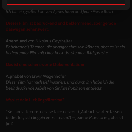
Unter dem Regenbogen
von Agnès Jaoui
Ich bin ein großer Fan von Agnès Jaoui und Jean-Pierre Bacri.
Dieser Film ist bedrückend und beklemmend, aber gerade
deswegen sehenswert:
Abendland
von Nikolaus Geyrhalter
Er behandelt Themen, die unangenehm sein können, aber es ist ein
bedeutender Film mit einer beeindruckenden Bildsprache.
Das ist eine sehenswerte Dokumentation:
Alphabet
von Erwin Wagenhofer
Dieser Film hat mich tief inspiriert, und durch ihn habe ich die
beeindruckende Arbeit von Sir Ken Robinson entdeckt.
Was ist dein Lieblingsfilmzitat?
“Se faire attendre, c’est se faire desirer” („Auf sich warten lassen,
bedeutet, sich begehren zu lassen.“) – Jeanne Moreau in „Jules et
Jim“.