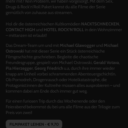
mehr mit? Kein Problem, wir haben vorgesorgt. Mit dem Sex,
Drugs & Rock'n'Roll Paket kannst du alle Filme der Serie
gemütlich von zuhause aus streamen.
Hol dir die österreichischen Kultkomödien
NACKTSCHNECKEN
,
CONTACT HIGH
und
HOTEL ROCK’N’ROLL
in dein Wohnzimmer
– mittanzen ist erlaubt!
Das Dream-Team um und mit
Michael Glawogger
und
Michael
Ostrowski
hat mit dieser Serie ein Stück österreichische
Filmgeschichte geschrieben. Begleite die chaotische
Freundesgruppe, gespielt von Michael Ostrowski,
Gerald Votava
,
Pia Hierzegger
,
Georg Friedrich
u.a, durch ihre immer wieder
knapp am Unheil vorbei schrammenden Abenteuergschichtln.
Ob Pornodreh, Drogenrausch oder Hotelkatastrophe, die
Protagonist:innen der Kultreihe müssen alles ausprobieren – und
kommen dabei am Ende doch immer gut weg.
Für einen furiosen Trip durch das Wochenende oder den
Feierabend bekommst du bei uns alle Filme aus der Trilogie zum
Preis von zwei!
FILMPAKET LEIHEN - € 9,70