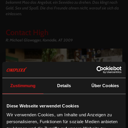
bekommt Mao das Angebot, ein Sexvideo zu drehen. Das klingt nach
Geld, Sex und Spaß. Die drei Freunde ahnen nicht, worauf sie sich da
einlassen.
Contact High
R: Michael Glawogger, Komödie, AT 2009
Zustimmung
Details
Über Cookies
Diese Webseite verwendet Cookies
Wir verwenden Cookies, um Inhalte und Anzeigen zu
personalisieren, Funktionen für soziale Medien anbieten