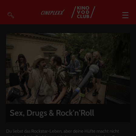
VOD Filme A-Z
VOD Empfehlungen
So geht’s
Filmpakete
Gutscheine
Account
Warenkorb
Suche
Sex, Drugs & Rock'n'Roll
Du liebst das Rockstar-Leben, aber deine Hüfte macht nicht