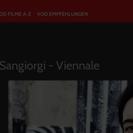
OD FILME A-Z
VOD EMPFEHLUNGEN
VOD Filme A-Z
VOD Empfehlungen
Sangiorgi - Viennale
So geht’s
Filmpakete
Gutscheine
Account
Warenkorb
Suche