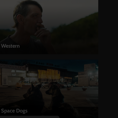
Western
LEIHEN
Space Dogs
LEIHEN