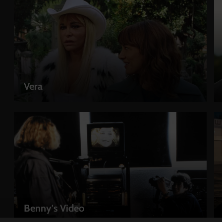
Vera
LEIHEN
Benny's Video
LEIHEN