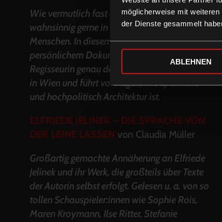
möglicherweise mit weiteren
Wie vermutlich fast alle schaue auch ich
der Dienste gesammelt habe
wahnsinnig gerne in die Wohnungen anderer
Menschen. In diesem kurzweiligen wie
persönlichem Dokumentarfilm macht die
ABLEHNEN
Regisseurin genau das im Wohnpark Alterlaa
in Wien und führt vor Augen, wie spannend
und hochpolitisch Architektur ist.
ELFRIEDE JELINEK – DIE SPRACHE VON
DER LEINE LASSEN
von Claudia Müller
Großartig gemachte Annäherung an Elfriede
Jelinek und ihr Werk, die großteils über Texte
der Autorin selbst erfolgt. Gelesen u. a. von so
tollen Schauspieler:innen wie Sophie Rois,
Maren Kroymann, Ilse Ritter, Stefanie