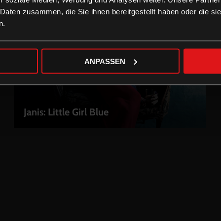
 Daten zusammen, die Sie ihnen bereitgestellt haben oder die s
n.
ANPASSEN
Janis: Little Girl Blue
LEIHEN