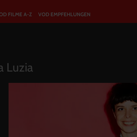
OD FILME A-Z
VOD EMPFEHLUNGEN
VOD Filme A-Z
VOD Empfehlungen
a Luzia
So geht’s
Filmpakete
Gutscheine
Account
Warenkorb
Suche