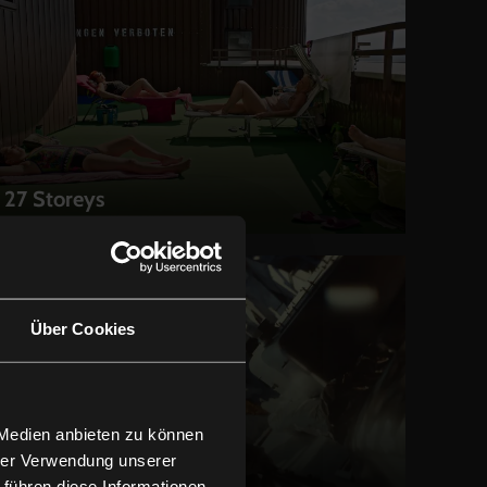
27 Storeys
LEIHEN
Über Cookies
 Medien anbieten zu können
hrer Verwendung unserer
Rubikon
 führen diese Informationen