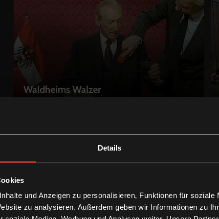
Waldheims Walzer
LEIHEN
Details
Cookies
nhalte und Anzeigen zu personalisieren, Funktionen für soziale
Elfriede Jelinek - Die Sprache von der
Website zu analysieren. Außerdem geben wir Informationen zu I
Leine lassen
LEIHEN
r soziale Medien, Werbung und Analysen weiter. Unsere Partner