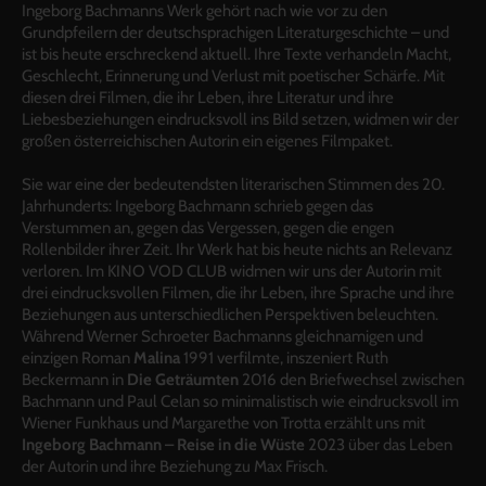
Ingeborg Bachmanns Werk gehört nach wie vor zu den
Grundpfeilern der deutschsprachigen Literaturgeschichte – und
ist bis heute erschreckend aktuell. Ihre Texte verhandeln Macht,
Geschlecht, Erinnerung und Verlust mit poetischer Schärfe. Mit
diesen drei Filmen, die ihr Leben, ihre Literatur und ihre
Liebesbeziehungen eindrucksvoll ins Bild setzen, widmen wir der
großen österreichischen Autorin ein eigenes Filmpaket.
Sie war eine der bedeutendsten literarischen Stimmen des 20.
Jahrhunderts: Ingeborg Bachmann schrieb gegen das
Verstummen an, gegen das Vergessen, gegen die engen
Rollenbilder ihrer Zeit. Ihr Werk hat bis heute nichts an Relevanz
verloren. Im KINO VOD CLUB widmen wir uns der Autorin mit
drei eindrucksvollen Filmen, die ihr Leben, ihre Sprache und ihre
Beziehungen aus unterschiedlichen Perspektiven beleuchten.
Während Werner Schroeter Bachmanns gleichnamigen und
einzigen Roman
Malina
1991 verfilmte, inszeniert Ruth
Beckermann in
Die Geträumten
2016 den Briefwechsel zwischen
Bachmann und Paul Celan so minimalistisch wie eindrucksvoll im
Wiener Funkhaus und Margarethe von Trotta erzählt uns mit
Ingeborg Bachmann – Reise in die Wüste
2023 über das Leben
der Autorin und ihre Beziehung zu Max Frisch.