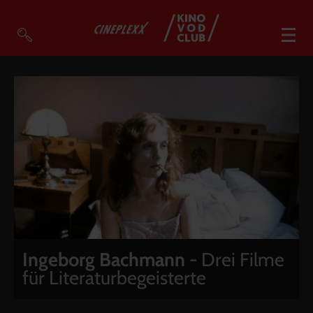
VOD Filme A-Z
VOD Empfehlungen
So geht’s
Filmpakete
Gutscheine
Account
Warenkorb
Suche
Ingeborg Bachmann
- Drei Filme
für Literaturbegeisterte