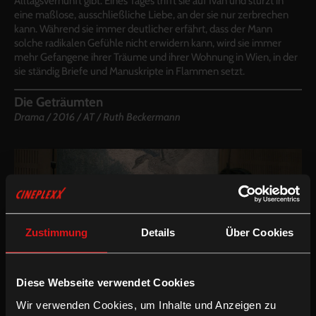
Alltagsvernunft gibt. Eines Tages trifft sie auf Ivan und stürzt in
eine maßlose, ausschließliche Liebe, an der sie nur zerbrechen
kann. Während sie immer deutlicher erfährt, dass der Mann
solche radikalen Gefühle nicht erwidern kann, wird sie immer
mehr Gefangene ihrer Träume und ihrer Wohnung in Wien, in der
sie ständig Briefe und Manuskripte in Flammen setzt.
Die Geträumten
Drama
/
2016
/
AT /
Ruth Beckermann
Zustimmung
Details
Über Cookies
Diese Webseite verwendet Cookies
Wir verwenden Cookies, um Inhalte und Anzeigen zu