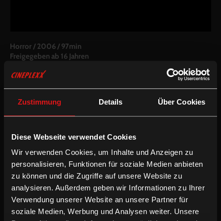
Horror
/
2006
/
97min
Freigegeben ab 16 Jahren
AT
Regie:
Andreas Prochaska
Drehbuch:
Andreas Prochaska, Thomas Baum
Zustimmung
Details
Über Cookies
Kamera:
David Slama
Schnitt:
Karin Hartusch
Besetzung:
Sabrina Reiter, Julia Rosa Stöckl, Laurence Rupp,
Nadja Vogel, Michael Steinocher, Julian Sharp, Karl Fischer,
Diese Webseite verwendet Cookies
Michou Friesz, Susi Stach, Ferry Öllinger
Wir verwenden Cookies, um Inhalte und Anzeigen zu
personalisieren, Funktionen für soziale Medien anbieten
Fassung:
Deutsche OV
zu können und die Zugriffe auf unsere Website zu
analysieren. Außerdem geben wir Informationen zu Ihrer
/
Horror
Thriller
Verwendung unserer Website an unsere Partner für
soziale Medien, Werbung und Analysen weiter. Unsere