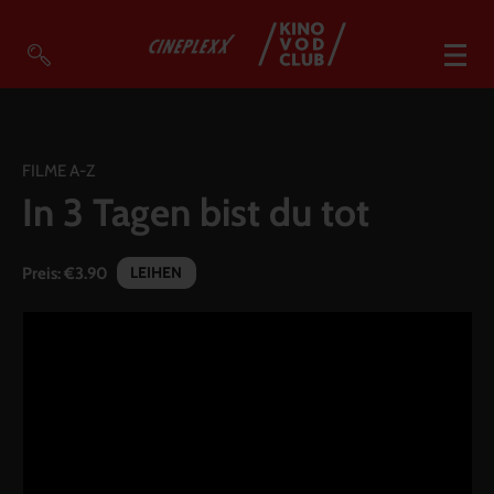
VOD Filme A-Z
VOD Empfehlungen
FILME A-Z
In 3 Tagen bist du tot
So geht’s
Filmpakete
LEIHEN
Preis:
€3.90
Gutscheine
Account
Warenkorb
Suche