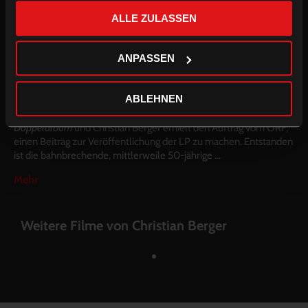
gesammelt haben.
Werner Pirchner, der Held des Films, hat den Auftrag erhalten,
ALLE ZULASSEN
das Alpenland rein zu halten, auf dass Sauberkeit und Sitte
herrschen als Beispiel für alle übrigen Länder. Doch der Teufel
ANPASSEN
schläft auch im Alpenland nicht; während Pirchner auf der
Almwiese, von Alpenrosen und Kühen umgeben, seine Lieder
singt, hält unseliger Zeitgeist in den Bergen Einzug.
ABLEHNEN
1973 erschien Werner Pirchner Debütalbum
Ein halbes
Doppelalbum
und Christian Berger erhielt den Auftrag vom ORF,
einen Beitrag zur Veröffentlichung der LP zu machen. Entstanden
ist die bahnbrechende, mittlerweile 50-jährige
...
Mehr
Weitere Filme von Christian Berger