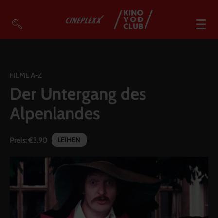
VOD Filme A-Z
VOD Empfehlungen
FILME A-Z
Der Untergang des
So geht’s
Alpenlandes
Filmpakete
Gutscheine
LEIHEN
Preis:
€3.90
Account
Warenkorb
Suche