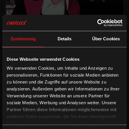
Drama
/
1974
/
30min
AT
Zustimmung
Details
Über Cookies
Regie:
Werner Pirchner, Christian Berger
Drehbuch:
Werner Pirchner
Diese Webseite verwendet Cookies
Kamera:
Christian Berger
Schnitt:
Ute Warta
Wir verwenden Cookies, um Inhalte und Anzeigen zu
Besetzung:
Werner Pirchner, Dietmar Busarello, Helga Bücherl,
personalisieren, Funktionen für soziale Medien anbieten
Isolde Ferlesch, Werner Fürst, Henner Kröper, Lautrac, Carl
zu können und die Zugriffe auf unsere Website zu
Nemec, Rudolf Margreiter, Wolfhart Ottenhausen, Francoise
analysieren. Außerdem geben wir Informationen zu Ihrer
Pasqualini
Verwendung unserer Website an unsere Partner für
Musik:
Werner Pirchner
soziale Medien, Werbung und Analysen weiter. Unsere
Fassung:
Deutsche OV
Partner führen diese Informationen möglicherweise mit
weiteren Daten zusammen, die Sie ihnen bereitgestellt
Drama
haben oder die sie im Rahmen Ihrer Nutzung der Dienste