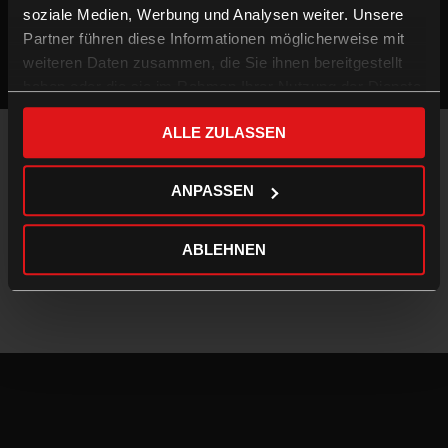
soziale Medien, Werbung und Analysen weiter. Unsere
Partner führen diese Informationen möglicherweise mit
weiteren Daten zusammen, die Sie ihnen bereitgestellt
haben oder die sie im Rahmen Ihrer Nutzung der Dienste
gesammelt haben.
ALLE ZULASSEN
Impressum & Datenschutz
AGB
ANPASSEN
Kontakt
FAQ
ABLEHNEN