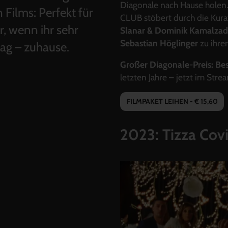
Diagonale nach Hause holen
 Films: Perfekt für
CLUB stöbert durch die Kurat
, wenn ihr sehr
Slanar & Dominik Kamalza
Sebastian Höglinger
zu ihrer
ltag – zuhause.
Großer Diagonale-Preis: Be
letzten
Jahre –
jetzt
im
Stre
FILMPAKET LEIHEN - € 15,60
2023: Tizza Cov