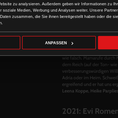
Website zu analysieren. Außerdem geben wir Informationen zu I
r soziale Medien, Werbung und Analysen weiter. Unsere Partner
 Daten zusammen, die Sie ihnen bereitgestellt haben oder die s
n.
„Dieser Film ist eine Winter
Versuch der Generationen. Bu
ANPASSEN
Wasser gebaut, hingebungsvo
und Thanatos aus dem Wurlit
wie falsch. Mamarufe durch 
dem Reich (auf der Ton- wie
verbesserungswürdigen Will
Adria oder im Heim. Schweißg
ergreifend und er hat uns erg
Leena Koppe, Heike Parpli
2021: Evi Romen