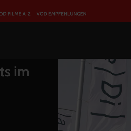
OD FILME A-Z
VOD EMPFEHLUNGEN
VOD Filme A-Z
VOD Empfehlungen
ts im
So geht’s
Filmpakete
Gutscheine
Account
Warenkorb
Suche