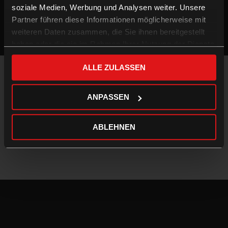
soziale Medien, Werbung und Analysen weiter. Unsere
Partner führen diese Informationen möglicherweise mit
weiteren Daten zusammen, die Sie ihnen bereitgestellt
haben oder die sie im Rahmen Ihrer Nutzung der Dienste
gesammelt haben.
ALLE ZULASSEN
Impressum & Datenschutz
AGB
ANPASSEN
Kontakt
FAQ
ABLEHNEN