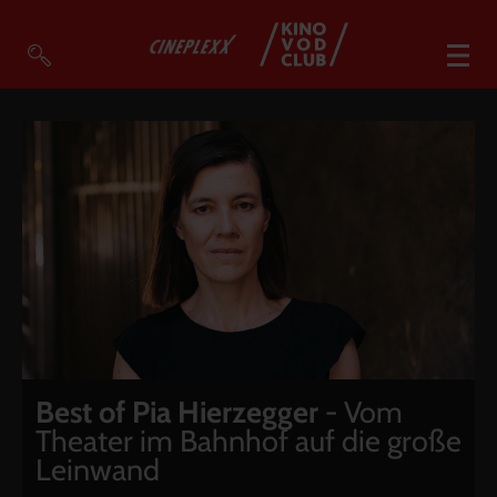
VOD Filme A-Z
VOD Empfehlungen
So geht’s
Filmpakete
Gutscheine
Account
Warenkorb
Suche
Best of Pia Hierzegger
- Vom
Theater im Bahnhof auf die große
Leinwand