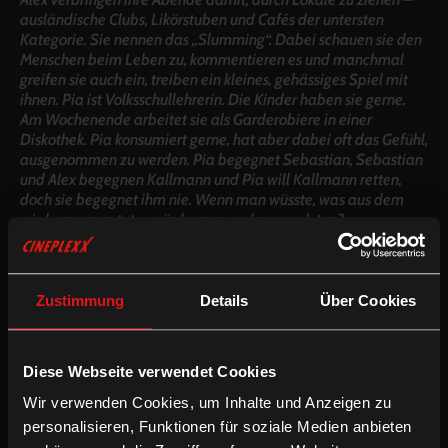
ausländische Clubs, Likörstuben und Cafés der untersten
Kategorie. Sie nennen das „Slumming“. Dabei schauen sie den
Menschen beim Leben zu, kommentieren es und manchmal
greifen sie auch ein, treiben ein kleines, gehässiges Spiel mit
ihnen. Pia ist Volksschullehrerin. Die Kinder haben sie gerne.
Am Wochenende arbeitet sie als Garderobiere in einer
Diskothek. Pia konsumiert gerne, hat aber dabei oft das Gefühl,
ausgenommen zu werden. Pia begegnet Sebastian, Sebastian
und Alex begegnen Kallmann und Pia will Kallmann retten,
doch sie begegnet ihm nie. Wenn man wüsste, was aus dem
wird, was man tut – würde man es dann noch tun?
Zum Film
Zustimmung
Details
Über Cookies
Was hat uns bloß so ruiniert?
R: Marie Kreutzer, 100min, AT 2016
Diese Webseite verwendet Cookies
Wir verwenden Cookies, um Inhalte und Anzeigen zu
personalisieren, Funktionen für soziale Medien anbieten