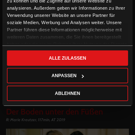
zu können und die Zugriffe auf unsere Website zu
analysieren. Außerdem geben wir Informationen zu Ihrer
Verwendung unserer Website an unsere Partner für
soziale Medien, Werbung und Analysen weiter. Unsere
Partner führen diese Informationen möglicherweise mit
weiteren Daten zusammen, die Sie ihnen bereitgestellt
haben oder die sie im Rahmen Ihrer Nutzung der Dienste
gesammelt haben.
Drei befreundete Paare, drei Kinder, eine Überzeugung: Man
ALLE ZULASSEN
muss nicht notgedrungen zum Spießer verkommen, nur weil
man Eltern wird. Marie Kreutzer stürzt sechs mittedreißiger,
beruflich erfolgreiche Bobos amüsiert in eine neue Welt und
ANPASSEN
den Glaubenskrieg Kindeserziehung.
Zum Film
ABLEHNEN
Der Boden unter den Füßen
R: Marie Kreutzer, 117min, AT 2019