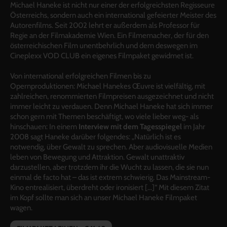
Michael Haneke ist nicht nur einer der erfolgreichsten Regisseure
Österreichs, sondern auch ein international gefeierter Meister des
Autorenfilms. Seit 2002 lehrt er außerdem als Professor für
Regie an der Filmakademie Wien. Ein Filmemacher, der für den
österreichischen Film unentbehrlich und dem deswegen im
Cineplexx VOD CLUB ein eigenes Filmpaket gewidmet ist.
Von international erfolgreichen Filmen bis zu
Opernproduktionen: Michael Hanekes
Œuvre ist vielfältig, mit
zahlreichen, renommierten Filmpreisen ausgezeichnet und nicht
immer leicht zu verdauen. Denn Michael Haneke hat sich immer
schon gern mit Themen beschäftigt, wo viele lieber weg- als
hinschauen: In einem
Interview mit dem Tagesspiegel
im Jahr
2008 sagt Haneke darüber folgendes: „Natürlich ist es
notwendig, über Gewalt zu sprechen. Aber audiovisuelle Medien
leben von Bewegung und Attraktion. Gewalt unattraktiv
darzustellen, aber trotzdem ihr die Wucht zu lassen, die sie nun
einmal de facto hat – das ist extrem schwierig. Das Mainstream-
Kino entrealisiert, überdreht oder ironisiert […]“ Mit diesem Zitat
im Kopf sollte man sich an unser Michael Haneke Filmpaket
wagen.