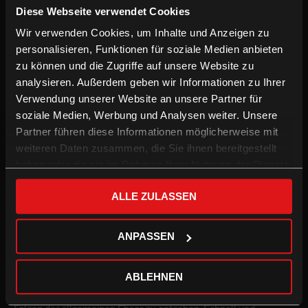
Diese Webseite verwendet Cookies
Wolfzeit
Wir verwenden Cookies, um Inhalte und Anzeigen zu
Drama, AT/DE/FR 2004
personalisieren, Funktionen für soziale Medien anbieten
zu können und die Zugriffe auf unsere Website zu
analysieren. Außerdem geben wir Informationen zu Ihrer
Verwendung unserer Website an unsere Partner für
soziale Medien, Werbung und Analysen weiter. Unsere
Partner führen diese Informationen möglicherweise mit
weiteren Daten zusammen, die Sie ihnen bereitgestellt
haben oder die sie im Rahmen Ihrer Nutzung der Dienste
gesammelt haben.
ALLE ZULASSEN
ANPASSEN
Die Zeit, der die Apokalypse vorangeht, wenn alle Werte
auseinanderbrechen und sich das Oberste zuunterst kehrt, heißt
in der germanischen Mythologie Wolfszeit. Eine
ABLEHNEN
Mittelstandfamilie flüchtet vor einer Katastrophe aus der
Großstadt in ihr Privatrefugium auf dem Land. So glauben sie, den