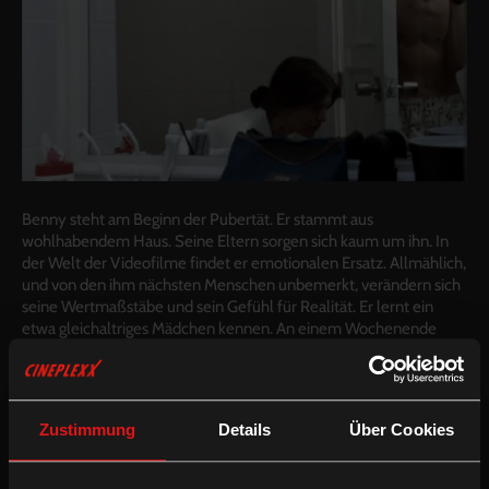
Benny steht am Beginn der Pubertät. Er stammt aus
wohlhabendem Haus. Seine Eltern sorgen sich kaum um ihn. In
der Welt der Videofilme findet er emotionalen Ersatz. Allmählich,
und von den ihm nächsten Menschen unbemerkt, verändern sich
seine Wertmaßstäbe und sein Gefühl für Realität. Er lernt ein
etwa gleichaltriges Mädchen kennen. An einem Wochenende
nimmt er es mit nach Hause, die Wohnung ist leer – seine Eltern
sind auf dem Land. Was wie eine scheue Liebesgeschichte
anfängt, endet in einer Katastrophe: nach diesem Wochenende ist
das Leben der Familie von Grund auf verändert.
Zustimmung
Details
Über Cookies